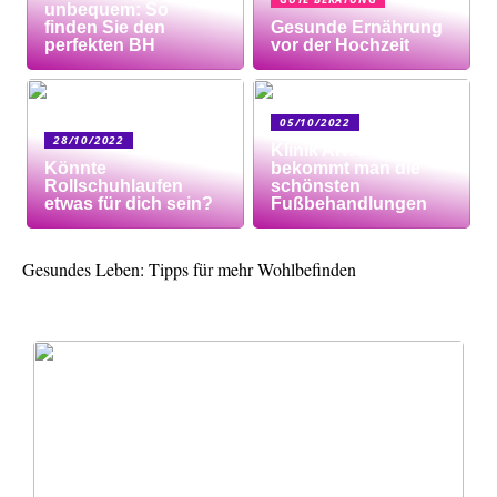
unbequem: So
finden Sie den
Gesunde Ernährung
perfekten BH
vor der Hochzeit
05/10/2022
28/10/2022
Klinik AK: Hier
Könnte
bekommt man die
Rollschuhlaufen
schönsten
etwas für dich sein?
Fußbehandlungen
Gesundes Leben: Tipps für mehr Wohlbefinden