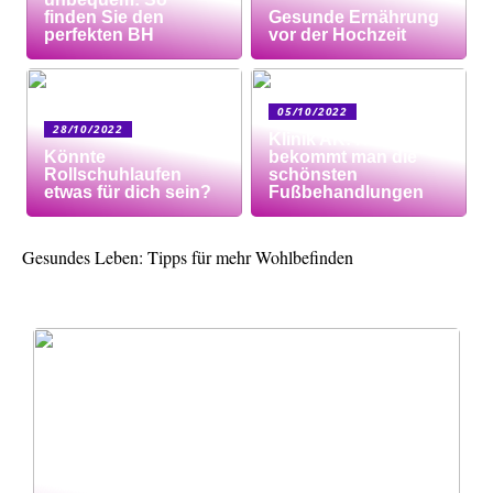
finden Sie den
Gesunde Ernährung
perfekten BH
vor der Hochzeit
05/10/2022
28/10/2022
Klinik AK: Hier
Könnte
bekommt man die
Rollschuhlaufen
schönsten
etwas für dich sein?
Fußbehandlungen
Gesundes Leben: Tipps für mehr Wohlbefinden