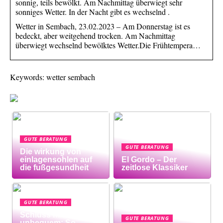
sonnig, teils bewölkt. Am Nachmittag überwiegt sehr
sonniges Wetter. In der Nacht gibt es wechselnd .
Wetter in Sembach, 23.02.2023 – Am Donnerstag ist es
bedeckt, aber weitgehend trocken. Am Nachmittag
überwiegt wechselnd bewölktes Wetter.Die Frühtempera…
Keywords: wetter sembach
GUTE BERATUNG
GUTE BERATUNG
Die wirkung von
einlagensohlen auf
El Gordo – Der
die fußgesundheit
zeitlose Klassiker
GUTE BERATUNG
Schluss mit
GUTE BERATUNG
unbequem: So