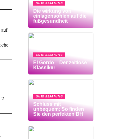
GUTE BERATUNG
Die wirkung von
einlagensohlen auf die
fußgesundheit
 auf
Woche
GUTE BERATUNG
El Gordo – Der zeitlose
Klassiker
GUTE BERATUNG
 2
Schluss mit
unbequem: So finden
Sie den perfekten BH
r