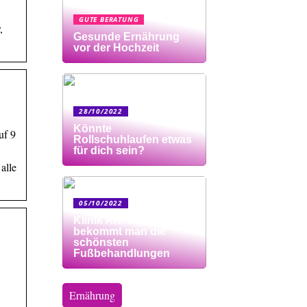
GUTE BERATUNG
,
Gesunde Ernährung
vor der Hochzeit
28/10/2022
Könnte
uf 9
Rollschuhlaufen etwas
für dich sein?
alle
05/10/2022
Klinik AK: Hier
bekommt man die
schönsten
Fußbehandlungen
Ernährung