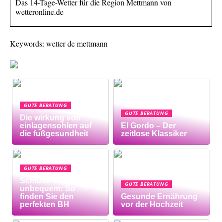
Das 14-Tage-Wetter für die Region Mettmann von
wetteronline.de
Keywords: wetter de mettmann
GUTE BERATUNG
GUTE BERATUNG
Die wirkung von
einlagensohlen auf
El Gordo – Der
die fußgesundheit
zeitlose Klassiker
GUTE BERATUNG
Schluss mit
GUTE BERATUNG
unbequem: So
finden Sie den
Gesunde Ernährung
perfekten BH
vor der Hochzeit