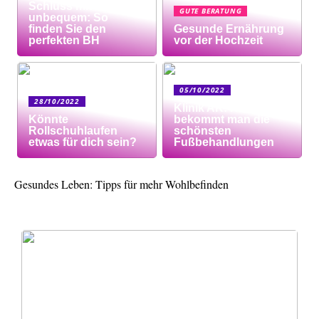
Schluss mit
GUTE BERATUNG
unbequem: So
finden Sie den
Gesunde Ernährung
perfekten BH
vor der Hochzeit
05/10/2022
28/10/2022
Klinik AK: Hier
Könnte
bekommt man die
Rollschuhlaufen
schönsten
etwas für dich sein?
Fußbehandlungen
Gesundes Leben: Tipps für mehr Wohlbefinden