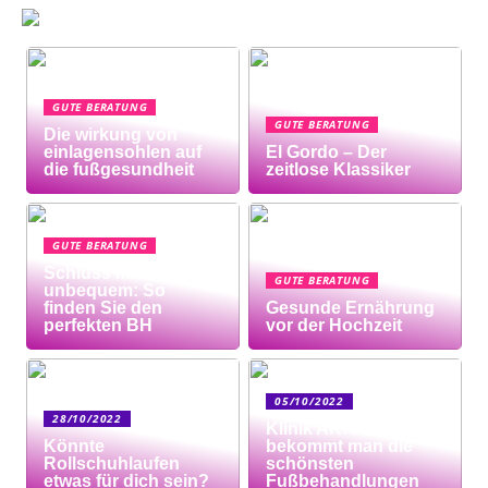
GUTE BERATUNG
GUTE BERATUNG
Die wirkung von
einlagensohlen auf
El Gordo – Der
die fußgesundheit
zeitlose Klassiker
GUTE BERATUNG
Schluss mit
GUTE BERATUNG
unbequem: So
finden Sie den
Gesunde Ernährung
perfekten BH
vor der Hochzeit
05/10/2022
28/10/2022
Klinik AK: Hier
Könnte
bekommt man die
Rollschuhlaufen
schönsten
etwas für dich sein?
Fußbehandlungen