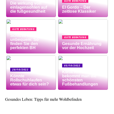
GUTE BERATUNG
Die wirkung von
einlagensohlen auf
El Gordo – Der
die fußgesundheit
zeitlose Klassiker
GUTE BERATUNG
Schluss mit
GUTE BERATUNG
unbequem: So
finden Sie den
Gesunde Ernährung
perfekten BH
vor der Hochzeit
05/10/2022
28/10/2022
Klinik AK: Hier
Könnte
bekommt man die
Rollschuhlaufen
schönsten
etwas für dich sein?
Fußbehandlungen
Gesundes Leben: Tipps für mehr Wohlbefinden