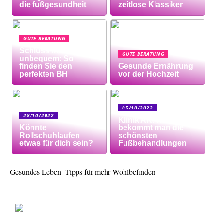
die fußgesundheit
zeitlose Klassiker
GUTE BERATUNG
Schluss mit
GUTE BERATUNG
unbequem: So
finden Sie den
Gesunde Ernährung
perfekten BH
vor der Hochzeit
05/10/2022
28/10/2022
Klinik AK: Hier
Könnte
bekommt man die
Rollschuhlaufen
schönsten
etwas für dich sein?
Fußbehandlungen
Gesundes Leben: Tipps für mehr Wohlbefinden