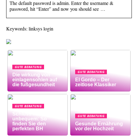
The default password is admin. Enter the username &
password, hit “Enter” and now you should see …
Keywords: linksys login
GUTE BERATUNG
GUTE BERATUNG
Die wirkung von
einlagensohlen auf
El Gordo – Der
die fußgesundheit
zeitlose Klassiker
GUTE BERATUNG
Schluss mit
GUTE BERATUNG
unbequem: So
finden Sie den
Gesunde Ernährung
perfekten BH
vor der Hochzeit