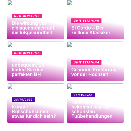
GUTE BERATUNG
GUTE BERATUNG
Die wirkung von
einlagensohlen auf
El Gordo – Der
die fußgesundheit
zeitlose Klassiker
GUTE BERATUNG
Schluss mit
GUTE BERATUNG
unbequem: So
finden Sie den
Gesunde Ernährung
perfekten BH
vor der Hochzeit
05/10/2022
28/10/2022
Klinik AK: Hier
Könnte
bekommt man die
Rollschuhlaufen
schönsten
etwas für dich sein?
Fußbehandlungen