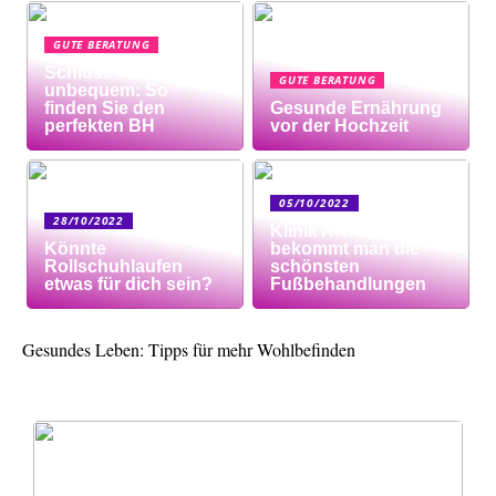
GUTE BERATUNG
Schluss mit
GUTE BERATUNG
unbequem: So
finden Sie den
Gesunde Ernährung
perfekten BH
vor der Hochzeit
05/10/2022
28/10/2022
Klinik AK: Hier
Könnte
bekommt man die
Rollschuhlaufen
schönsten
etwas für dich sein?
Fußbehandlungen
Gesundes Leben: Tipps für mehr Wohlbefinden