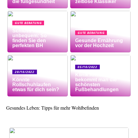
die fußgesundheit
zeitlose Klassiker
GUTE BERATUNG
Schluss mit
GUTE BERATUNG
unbequem: So
finden Sie den
Gesunde Ernährung
perfekten BH
vor der Hochzeit
05/10/2022
28/10/2022
Klinik AK: Hier
Könnte
bekommt man die
Rollschuhlaufen
schönsten
etwas für dich sein?
Fußbehandlungen
Gesundes Leben: Tipps für mehr Wohlbefinden