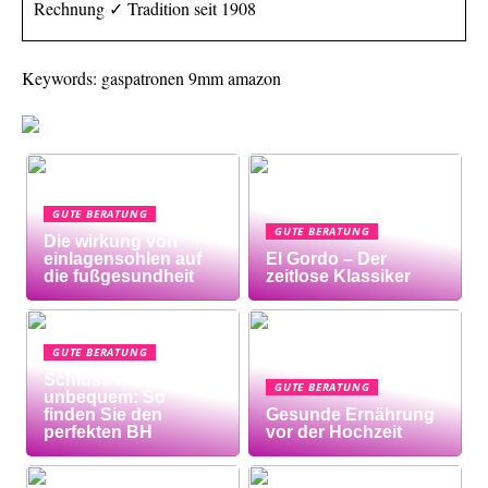
Rechnung ✓ Tradition seit 1908
Keywords: gaspatronen 9mm amazon
GUTE BERATUNG
GUTE BERATUNG
Die wirkung von
einlagensohlen auf
El Gordo – Der
die fußgesundheit
zeitlose Klassiker
GUTE BERATUNG
Schluss mit
GUTE BERATUNG
unbequem: So
finden Sie den
Gesunde Ernährung
perfekten BH
vor der Hochzeit