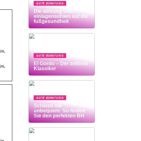
GUTE BERATUNG
Die wirkung von
einlagensohlen auf die
fußgesundheit
os,
GUTE BERATUNG
El Gordo – Der zeitlose
os,
Klassiker
GUTE BERATUNG
Schluss mit
unbequem: So finden
Sie den perfekten BH
ie