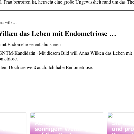
. Frau betroffen ist, herrscht eine große Ungewissheit rund um das Th
anna-wilk…
Wilken das Leben mit Endometriose …
mit Endometriose enttabuisieren
GNTM-Kandidatin · Mit diesem Bild will Anna Wilken das Leben mit
ometriose.
starten. Doch sie weiß auch: Ich habe Endometriose.
Beauty
Achten Sie bei
Sie sic
für
sonnigem Wetter gut
und pro