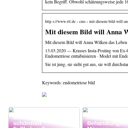
kein Begriff. Obwohl schätzungsweise jede 10
http s://www.rtl.de › cms › mit-diesem-bild-will-
Mit diesem Bild will Anna 
Mit diesem Bild will Anna Wilken das Leben 
13.03.2020 — Krasses Insta-Posting von Ex-
Endometriose enttabuisieren · Model mit End
Sie ist jung, sie sieht gut aus, sie will durch
Keywords: endometriose bild
Klinik AK: Hier
bekommt man die
Kosmetische
schönsten
Behandlungen 