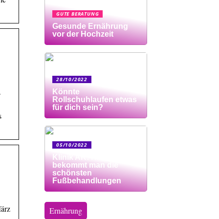
GUTE BERATUNG
Gesunde Ernährung
vor der Hochzeit
28/10/2022
s
Könnte
Rollschuhlaufen etwas
für dich sein?
s
05/10/2022
Klinik AK: Hier
bekommt man die
schönsten
Fußbehandlungen
März
Ernährung