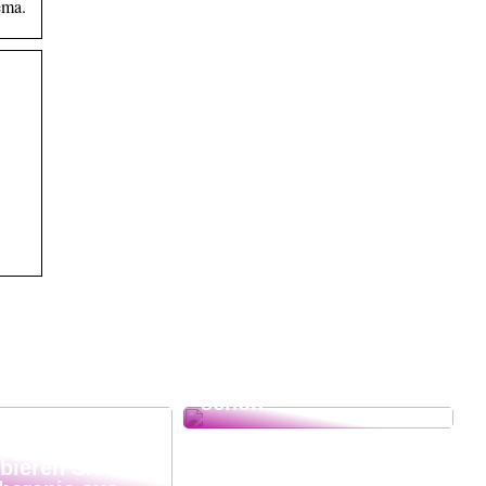
ema.
So bleiben Ihre Zähne
schön
forum.dk Tun
h etwas Gutes
bieren Sie