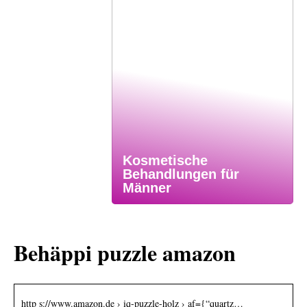
Kosmetische
Behandlungen für
Männer
Behäppi puzzle amazon
http s://www.amazon.de › iq-puzzle-holz › af={“quartz…