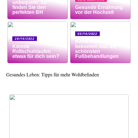
unbequem: So
finden Sie den
Gesunde Ernährung
perfekten BH
vor der Hochzeit
05/10/2022
28/10/2022
Klinik AK: Hier
Könnte
bekommt man die
Rollschuhlaufen
schönsten
etwas für dich sein?
Fußbehandlungen
Gesundes Leben: Tipps für mehr Wohlbefinden