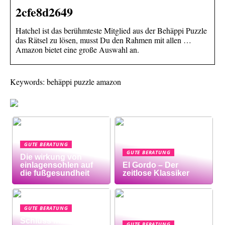
2cfe8d2649
Hatchel ist das berühmteste Mitglied aus der Behäppi Puzzle
das Rätsel zu lösen, musst Du den Rahmen mit allen …
Amazon bietet eine große Auswahl an.
Keywords: behäppi puzzle amazon
GUTE BERATUNG
GUTE BERATUNG
Die wirkung von
einlagensohlen auf
El Gordo – Der
die fußgesundheit
zeitlose Klassiker
GUTE BERATUNG
Schluss mit
GUTE BERATUNG