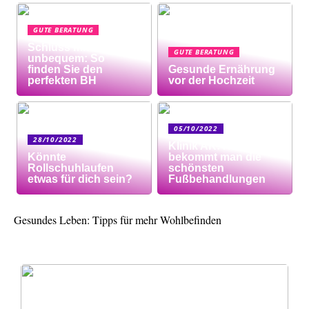
GUTE BERATUNG
Schluss mit
GUTE BERATUNG
unbequem: So
finden Sie den
Gesunde Ernährung
perfekten BH
vor der Hochzeit
05/10/2022
28/10/2022
Klinik AK: Hier
Könnte
bekommt man die
Rollschuhlaufen
schönsten
etwas für dich sein?
Fußbehandlungen
Gesundes Leben: Tipps für mehr Wohlbefinden