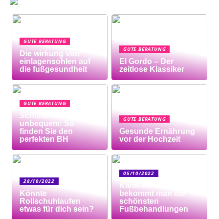
GUTE BERATUNG
GUTE BERATUNG
Die wirkung von
einlagensohlen auf
El Gordo – Der
die fußgesundheit
zeitlose Klassiker
GUTE BERATUNG
Schluss mit
GUTE BERATUNG
unbequem: So
finden Sie den
Gesunde Ernährung
perfekten BH
vor der Hochzeit
05/10/2022
28/10/2022
Klinik AK: Hier
Könnte
bekommt man die
Rollschuhlaufen
schönsten
etwas für dich sein?
Fußbehandlungen