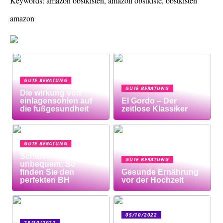
Keywords: amazon obstkisten, amazon obstkiste, obstkisten
amazon
GUTE BERATUNG
GUTE BERATUNG
Die wirkung von
einlagensohlen auf
El Gordo – Der
die fußgesundheit
zeitlose Klassiker
GUTE BERATUNG
Schluss mit
GUTE BERATUNG
unbequem: So
finden Sie den
Gesunde Ernährung
perfekten BH
vor der Hochzeit
05/10/2022
28/10/2022