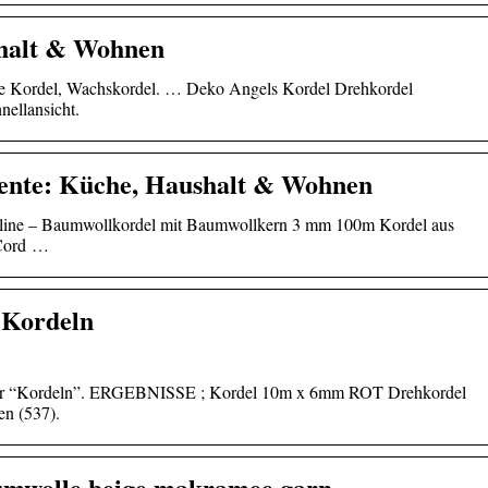
shalt & Wohnen
Jute Kordel, Wachskordel. … Deko Angels Kordel Drehkordel
ellansicht.
ente: Küche, Haushalt & Wohnen
nline – Baumwollkordel mit Baumwollkern 3 mm 100m Kordel aus
 Cord …
 Kordeln
 für “Kordeln”. ERGEBNISSE ; Kordel 10m x 6mm ROT Drehkordel
en (537).
umwolle beige makramee garn …