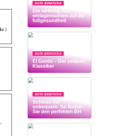
GUTE BERATUNG
Die wirkung von
einlagensohlen auf die
fußgesundheit
ke |
GUTE BERATUNG
El Gordo – Der zeitlose
Klassiker
GUTE BERATUNG
Schluss mit
unbequem: So finden
Sie den perfekten BH
–