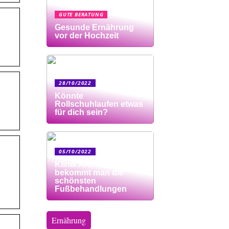
GUTE BERATUNG
Gesunde Ernährung
vor der Hochzeit
28/10/2022
Könnte
Rollschuhlaufen etwas
für dich sein?
05/10/2022
Klinik AK: Hier
bekommt man die
schönsten
Fußbehandlungen
Ernährung