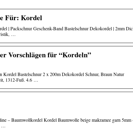
e Für: Kordel
del | Packschnur Geschenk-Band Bastelschnur Dekokordel | 2mm Dic
istik, …
der Vorschlägen für “Kordeln”
n Kordel Bastelschnur 2 x 200m Dekokordel Schnur, Braun Natur
it, 1312-Fuß. 4.6 …
nline – Baumwollkordel Kordel Baumwolle beige makramee garn 5mm 
l …