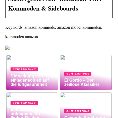
Kommoden & Sideboards
Keywords: amazon kommode, amazon möbel kommoden,
kommoden amazon
GUTE BERATUNG
GUTE BERATUNG
Die wirkung von
einlagensohlen auf
El Gordo – Der
die fußgesundheit
zeitlose Klassiker
GUTE BERATUNG
Schluss mit
GUTE BERATUNG
unbequem: So
finden Sie den
Gesunde Ernährung