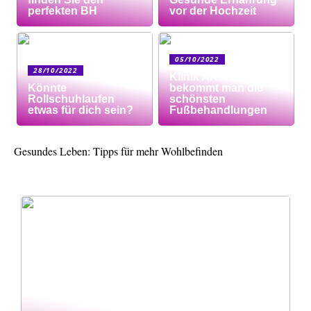
perfekten BH
vor der Hochzeit
05/10/2022
28/10/2022
Klinik AK: Hier
Könnte
bekommt man die
Rollschuhlaufen
schönsten
etwas für dich sein?
Fußbehandlungen
Gesundes Leben: Tipps für mehr Wohlbefinden