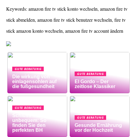
Keywords: amazon fire tv stick konto wechseln, amazon fire tv
stick abmelden, amazon fire tv stick benutzer wechseln, fire tv
stick amazon konto wechseln, amazon fire tv account ändern
GUTE BERATUNG
GUTE BERATUNG
Die wirkung von
einlagensohlen auf
El Gordo – Der
die fußgesundheit
zeitlose Klassiker
GUTE BERATUNG
Schluss mit
GUTE BERATUNG
unbequem: So
finden Sie den
Gesunde Ernährung
perfekten BH
vor der Hochzeit